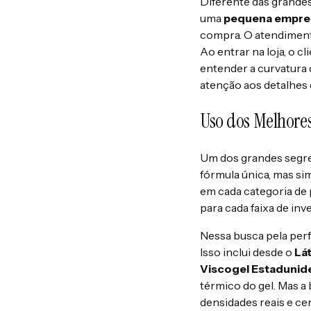
Diferente das grande
uma
pequena empresa
compra. O atendimento
Ao entrar na loja, o c
entender a curvatura 
atenção aos detalhes 
Uso dos Melhores
Um dos grandes segre
fórmula única, mas s
em cada categoria de 
para cada faixa de inv
Nessa busca pela perf
Isso inclui desde o
Lát
Viscogel Estadunid
térmico do gel. Mas a 
densidades reais e cer