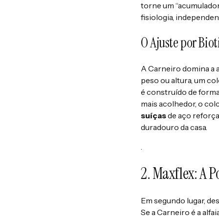
torne um “acumulador 
fisiologia, independ
O Ajuste por Biot
A Carneiro domina a 
peso ou altura, um co
é construído de form
mais acolhedor, o co
suíças
de aço reforça
duradouro da casa.
.
2. Maxflex: A 
Em segundo lugar, de
Se a Carneiro é a alfa