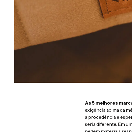
As 5 melhores marca
exigência acima da mé
a procedência e espera
seria diferente. Em u
pedem materiais respi