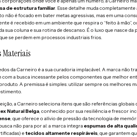
s corporações onde você é apenas um número, a Carneiro ma
 de estrutura familiar
. Esse detalhe muda completamente 
 não é focado em bater metas agressivas, mas em uma consult
liente é recebido em um ambiente que respira o “feito à mão”, o
da sua coluna e sua rotina de descanso. É o luxo que nasce da 
que se perdem em processos industriais frios.
 Materiais
dos da Carneiro é a sua curadoria implacável. A marca não t
im com a busca incessante pelos componentes que melhor e
produto. A premissa é simples: utilizar sempre os melhores ma
estimento.
eição, a Carneiro seleciona itens que são referências globais 
ex Natural Belga
, conhecido por sua resiliência e frescor in
ense
, que oferece o alívio de pressão da tecnologia de memó
busca não para por aí: a marca integra
espumas de alta qual
tificadas) e
tecidos altamente respiráveis
, que garantem qu