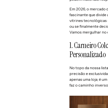
Em 2026, o mercado d
fascinante que divide 
vitrines tecnológicas
ou se finalmente deci
Vamos mergulhar no q
1. Carneiro Col
Personalizado
No topo da nossa list
precisão e exclusivida
apenas uma loja; é um
faz o caminho invers