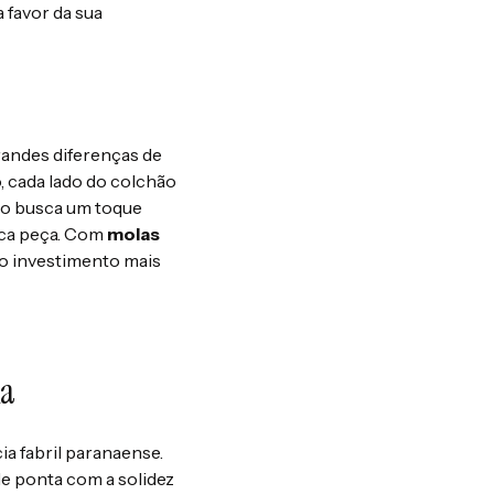
 favor da sua
randes diferenças de
, cada lado do colchão
ro busca um toque
ica peça. Com
molas
 o investimento mais
na
a fabril paranaense.
 de ponta com a solidez