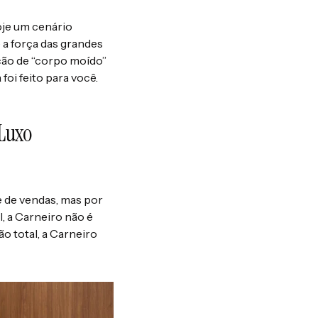
oje um cenário
e a força das grandes
ção de “corpo moído”
oi feito para você.
 Luxo
e de vendas, mas por
l, a Carneiro não é
o total, a Carneiro