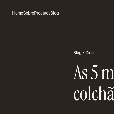
Home
Sobre
Produtos
Blog
Blog
Dicas
As 5 
colchã