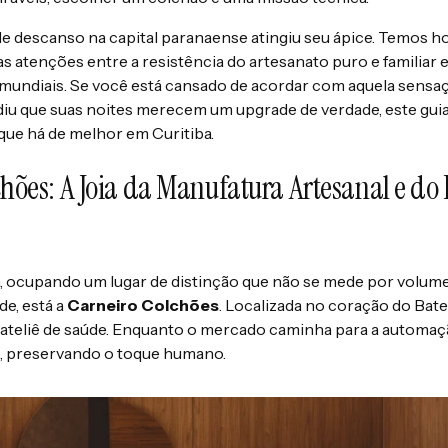
e descanso na capital paranaense atingiu seu ápice. Temos h
as atenções entre a resistência do artesanato puro e familiar 
 mundiais. Se você está cansado de acordar com aquela sensa
diu que suas noites merecem um upgrade de verdade, este guia f
ue há de melhor em Curitiba.
chões: A Joia da Manufatura Artesanal e do
a, ocupando um lugar de distinção que não se mede por volum
de, está a
Carneiro Colchões
. Localizada no coração do Bate
 ateliê de saúde. Enquanto o mercado caminha para a automaçã
o, preservando o toque humano.