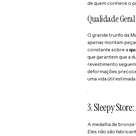
de quem conhece o púb
Qualidade Geral
O grande trunfo da Ma
apenas montam peças, 
constante sobre a
qu
que garantem que a du
revestimento seguem 
deformações precoces
uma vida útil estimad
.
3. Sleepy Store
A medalha de bronze v
Eles não são fabrica