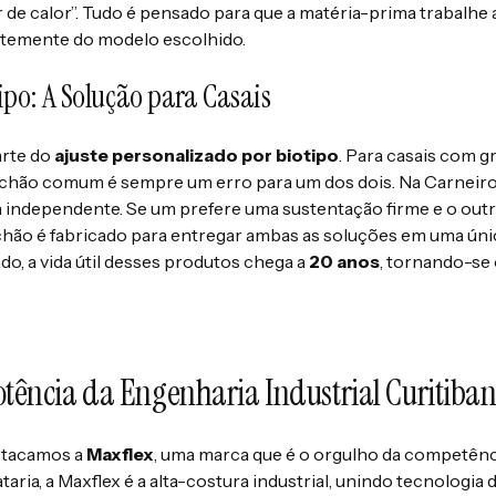
de calor”. Tudo é pensado para que a matéria-prima trabalhe a
entemente do modelo escolhido.
ipo: A Solução para Casais
arte do
ajuste personalizado por biotipo
. Para casais com g
lchão comum é sempre um erro para um dos dois. Na Carneiro
a independente. Se um prefere uma sustentação firme e o out
lchão é fabricado para entregar ambas as soluções em uma ún
do, a vida útil desses produtos chega a
20 anos
, tornando-se
Potência da Engenharia Industrial Curitiba
stacamos a
Maxflex
, uma marca que é o orgulho da competênci
iataria, a Maxflex é a alta-costura industrial, unindo tecnologia