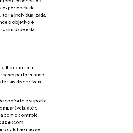
ntém a essência de
a experiência de
oria individualizada.
nde o objetivo é
proximidade e da
rabalha com uma
ntregam performance
teriais disponíveis
de conforto e suporte.
comparáveis, até o
ria com o controle
idade
(com
e o colchão não se