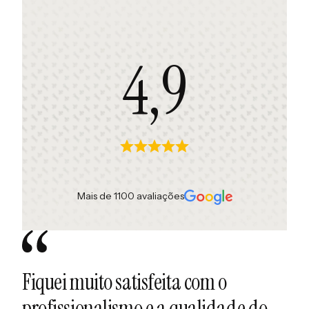
4,9
Mais de 1100 avaliações
Fiquei muito satisfeita com o
Ót
profissionalismo e a qualidade do
Ex