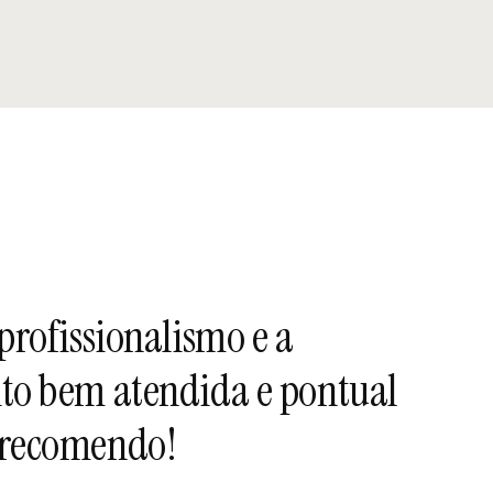
profissionalismo e a
Óti
ito bem atendida e pontual
nov
r recomendo!