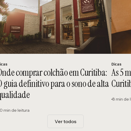
icas
Dicas
Onde comprar colchão em Curitiba:
As 5 
O guia definitivo para o sono de alta
Curiti
qualidade
8 min de l
0 min de leitura
Ver todos